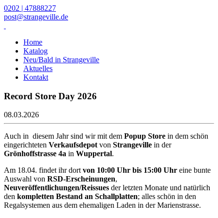
0202 | 47888227
post@strangeville.de
Home
Katalog
Neu/Bald in Strangeville
Aktuelles
Kontakt
Record Store Day 2026
08.03.2026
Auch in diesem Jahr sind wir mit dem
Popup Store
in dem schön
eingerichteten
Verkaufsdepot
von
Strangeville
in der
Grönhoffstrasse 4a
in
Wuppertal
.
Am 18.04. findet ihr dort
von 10:00 Uhr bis 15:00 Uhr
eine bunte
Auswahl von
RSD-Erscheinungen
,
Neuveröffentlichungen/Reissues
der letzten Monate und natürlich
den
kompletten Bestand an Schallplatten
; alles schön in den
Regalsystemen aus dem ehemaligen Laden in der Marienstrasse.