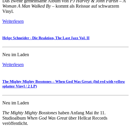
Das zweite gemeinsame Album von
PJ Harvey & John Parish – A
Woman A Man Walked By
– kommt als Reissue auf schwarzem
Vinyl.
Weiterlesen
Helge Schneider - Die Reaktion, The Last Jazz Vol. II
Neu im Laden
Weiterlesen
The Mighty Mighty Bosstones – When God Was Great: (ltd red with yellow
splatter Vinyl / 2 LP)
Neu im Laden
The Mighty Mighty Bosstones
haben Anfang Mai ihr 11.
Studioalbum
When God Was Great
über Hellcat Records
veröffentlicht.